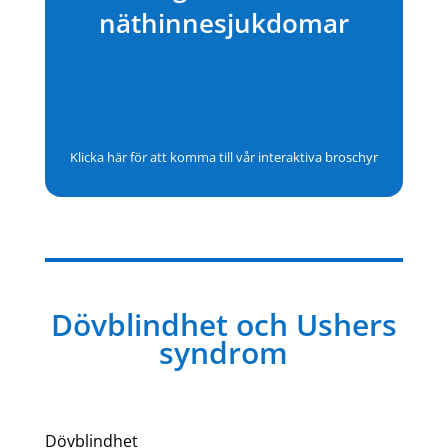
näthinnesjukdomar
Klicka här för att komma till vår interaktiva broschyr
Dövblindhet och Ushers
syndrom
Dövblindhet