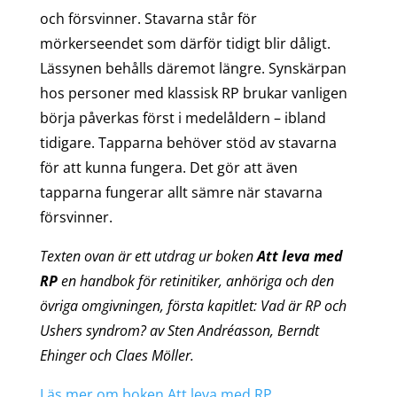
och försvinner. Stavarna står för
mörkerseendet som därför tidigt blir dåligt.
Lässynen behålls däremot längre. Synskärpan
hos personer med klassisk RP brukar vanligen
börja påverkas först i medelåldern – ibland
tidigare. Tapparna behöver stöd av stavarna
för att kunna fungera. Det gör att även
tapparna fungerar allt sämre när stavarna
försvinner.
Texten ovan är ett utdrag ur boken
Att leva med
RP
en handbok för retinitiker, anhöriga och den
övriga omgivningen, första kapitlet: Vad är RP och
Ushers syndrom? av Sten Andréasson, Berndt
Ehinger och Claes Möller.
Läs mer om boken Att leva med RP