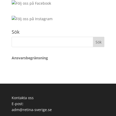
Sök
Sök
efter:
Ansvarsbegränsning
Kontakta oss
E-post:
adm@retina-sverige.se