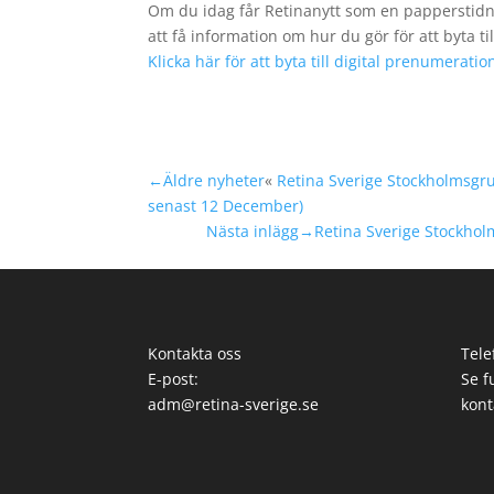
Om du idag får Retinanytt som en papperstidni
att få information om hur du gör för att byta ti
Klicka här för att byta till digital prenumeratio
←Äldre nyheter
«
Retina Sverige Stockholmsgru
senast 12 December)
Nästa inlägg→
Retina Sverige Stockholm
Kontakta oss
Tele
E-post:
Se f
adm@retina-sverige.se
kont