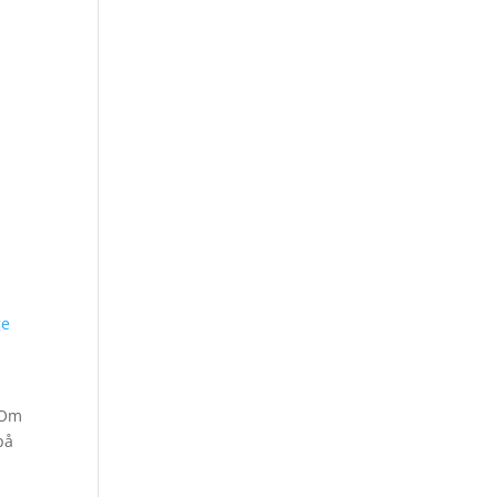
ge
. Om
på