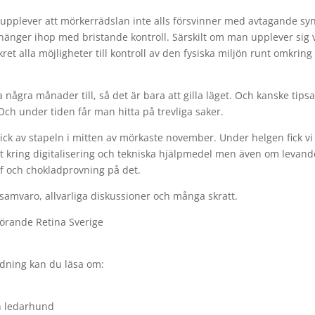
v, upplever att mörkerrädslan inte alls försvinner med avtagande syn
 hänger ihop med bristande kontroll. Särskilt om man upplever sig 
et alla möjligheter till kontroll av den fysiska miljön runt omkring
 några månader till, så det är bara att gilla läget. Och kanske tips
h under tiden får man hitta på trevliga saker.
ick av stapeln i mitten av mörkaste november. Under helgen fick vi
t kring digitalisering och tekniska hjälpmedel men även om levand
lf och chokladprovning på det.
 samvaro, allvarliga diskussioner och många skratt.
förande Retina Sverige
idning kan du läsa om:
ch ledarhund