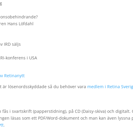
ng
ktionsobehindrande?
aren Hans Löfdahl
v IRD säljs
 RI-konferens i USA
av Retinanytt
tt är lösenordsskyddade så du behöver vara
medlem i Retina Sveri
ås i svartskrift (papperstidning), på CD (Daisy-skiva) och digitalt
ningen läsas som ett PDF/Word-dokument och man kan även lyssna 
tt
.