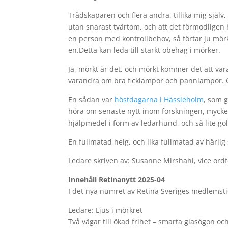
Trådskaparen och flera andra, tillika mig själ
utan snarast tvärtom, och att det förmodligen
en person med kontrollbehov, så förtar ju mörkr
en.Detta kan leda till starkt obehag i mörker.
Ja, mörkt är det, och mörkt kommer det att vara
varandra om bra ficklampor och pannlampor. Oc
En sådan var
höstdagarna i Hässleholm
, som g
höra om senaste nytt inom forskningen, mycke
hjälpmedel i form av ledarhund, och så lite go
En fullmatad helg, och lika fullmatad av härlig
Ledare skriven av: Susanne Mirshahi, vice ord
Innehåll Retinanytt 2025-04
I det nya numret av Retina Sveriges medlemst
Ledare: Ljus i mörkret
Två vägar till ökad frihet – smarta glasögon o