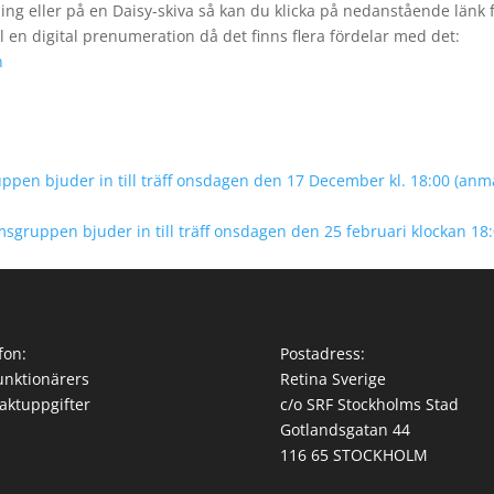
ng eller på en Daisy-skiva så kan du klicka på nedanstående länk 
ll en digital prenumeration då det finns flera fördelar med det:
n
ppen bjuder in till träff onsdagen den 17 December kl. 18:00 (anm
sgruppen bjuder in till träff onsdagen den 25 februari klockan 18:
fon:
Postadress:
unktionärers
Retina Sverige
aktuppgifter
c/o SRF Stockholms Stad
Gotlandsgatan 44
116 65 STOCKHOLM