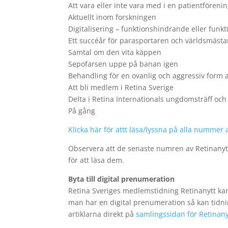
Att vara eller inte vara med i en patientföreni
Aktuellt inom forskningen
Digitalisering – funktionshindrande eller fun
Ett succéår för parasportaren och världsmäst
Samtal om den vita käppen
Sepofarsen uppe på banan igen
Behandling för en ovanlig och aggressiv form a
Att bli medlem i Retina Sverige
Delta i Retina Internationals ungdomsträff och
På gång
Klicka här för attt läsa/lyssna på alla nummer 
Observera att de senaste numren av Retinany
för att läsa dem.
Byta till digital prenumeration
Retina Sveriges medlemstidning Retinanytt kan f
man har en digital prenumeration så kan tid
artiklarna direkt på
samlingssidan för Retinany