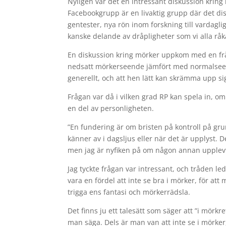
Nyligen var det en intressant diskussion krin
Facebookgrupp är en livaktig grupp där det di
gentester, nya rön inom forskning till vardagl
kanske delande av dråpligheter som vi alla råk
En diskussion kring mörker uppkom med en fr
nedsatt mörkerseende jämfört med normalseende
generellt, och att hen lätt kan skrämma upp sig
Frågan var då i vilken grad RP kan spela in, om
en del av personligheten.
”En fundering är om bristen på kontroll på gr
känner av i dagsljus eller när det är upplyst. D
men jag är nyfiken på om någon annan upplevt 
Jag tyckte frågan var intressant, och tråden led
vara en fördel att inte se bra i mörker, för at
trigga ens fantasi och mörkerrädsla.
Det finns ju ett talesätt som säger att ”i mör
man säga. Dels är man van att inte se i mörker