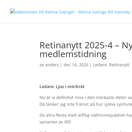
Retinanytt 2025-4 – N
medlemstidning
av
anders
|
dec 14, 2025
|
Ledare
,
Retinanytt
Ledare: Ljus i mörkret
Nu är vi definitivt inne i den mörkaste delen 
Då tänker jag inte främst på hur själva synfunk
De allra flesta med ärftlig näthinnesjukdom ha
varianter av IRD