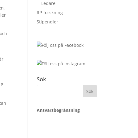
Ledare
en,
RP-forskning
ler
Stipendier
 och
är
Sök
RP –
Sök
efter:
 kan
Ansvarsbegränsning
n