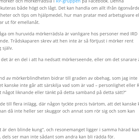
g mörker och mörkerrädsla i
RP-gruppen
på Facebook. Denna
skuteras både högt och lågt. Det kan handla om allt ifrån ögonvård
igheter och tips om hjälpmedel, hur man pratar med arbetsgivare el
ar ut för emellanåt.
åga om huruvida mörkerrädsla är vanligare hos personer med IRD
. Trådskaparen skrev att hen inte är så förtjust i mörker rent
 själv.
 det är en del i att ha nedsatt mörkerseende, eller om det snarare 
und av mörkerblindheten bidrar till graden av obehag, som jag inte
et kanske inte går att särskilja vad som är vad – personlighet eller 
något liknande eller tänkt på detta samband på detta sätt?”
de till flera inlägg, där någon tyckte precis tvärtom, att det kanske
t man då inte heller ser skuggor och annat som rör sig och som kan
kret är den blinde kung”, och resonemanget ligger i samma härad ka
, dels ser man inte sådant som andra kan bli rädda för.