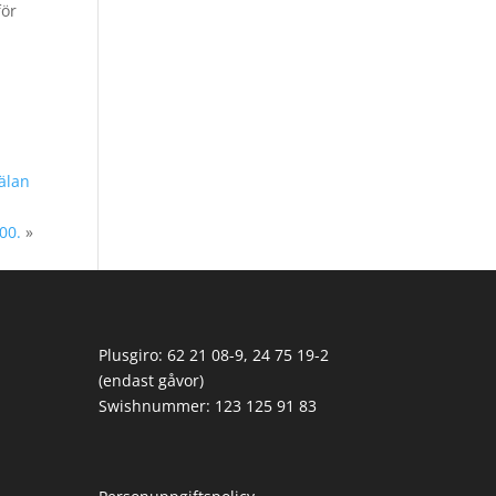
för
älan
00.
»
Plusgiro: 62 21 08-9, 24 75 19-2
(endast gåvor)
Swishnummer: 123 125 91 83