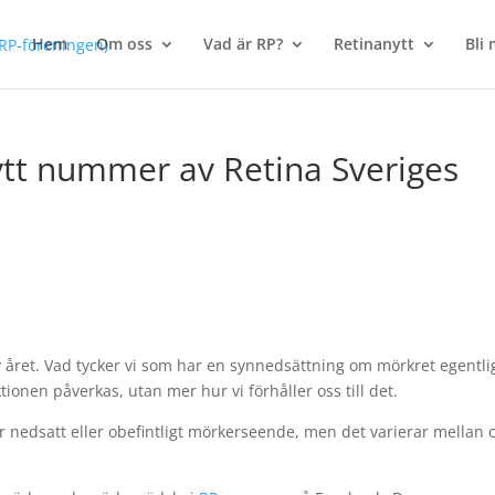
Hem
Om oss
Vad är RP?
Retinanytt
Bli
ytt nummer av Retina Sveriges
av året. Vad tycker vi som har en synnedsättning om mörkret egentl
tionen påverkas, utan mer hur vi förhåller oss till det.
r nedsatt eller obefintligt mörkerseende, men det varierar mellan o