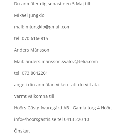
Du anmäler dig senast den 5 Maj till:
Mikael Jungklo
mail: mjungklo@gmail.com
tel. 070 6166815
Anders Månsson
Mail: anders.mansson.svalov@telia.com
tel. 073 8042201
ange i din anmälan vilken rätt du vill äta.
Varmt välkomna till
Höörs Gästgifwaregård AB . Gamla torg 4 Höör.
info@hoorsgastis.se tel 0413 220 10
Önskar.