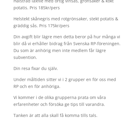
Halstrad laxfilé med örtig vinsås, grönsaker & kokt
potatis. Pris 185kr/pers
Helstekt skånegris med rotgrönsaker, stekt potatis &
gräddig sås. Pris 175kr/pers
Din avgift blir lägre men detta beror på hur många vi
blir då vi erhåller bidrag från Svenska RP-föreningen.
Du som är anhörig men inte medlem får lägre
subvention.
Din resa fixar du själv.
Under måltiden sitter vi i 2 grupper en för oss med
RP och en för anhöriga.
Vi kommer i de olika grupperna prata om våra
erfarenheter och försöka ge tips till varandra.
Tanken är att alla skall få komma tills tals.