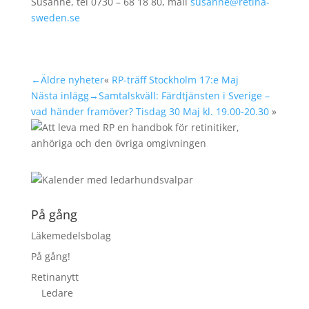
Susanne, tel 0730 – 68 18 80, mail
susanne@retina-
sweden.se
←Äldre nyheter
«
RP-träff Stockholm 17:e Maj
Nästa inlägg→
Samtalskväll: Färdtjänsten i Sverige –
vad händer framöver? Tisdag 30 Maj kl. 19.00-20.30
»
På gång
Läkemedelsbolag
På gång!
Retinanytt
Ledare