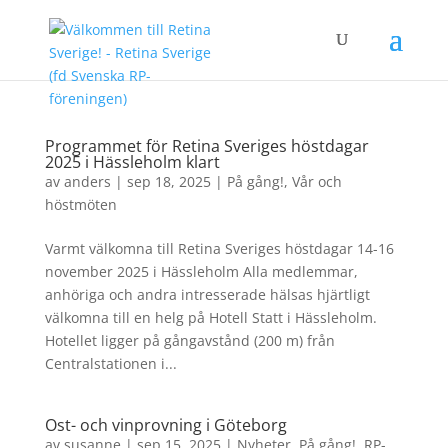
Programmet för Retina Sveriges höstdagar
2025 i Hässleholm klart
av
anders
|
sep 18, 2025
|
På gång!
,
Vår och
höstmöten
Varmt välkomna till Retina Sveriges höstdagar 14-16
november 2025 i Hässleholm Alla medlemmar,
anhöriga och andra intresserade hälsas hjärtligt
välkomna till en helg på Hotell Statt i Hässleholm.
Hotellet ligger på gångavstånd (200 m) från
Centralstationen i...
Ost- och vinprovning i Göteborg
av
susanne
|
sep 15, 2025
|
Nyheter
,
På gång!
,
RP-