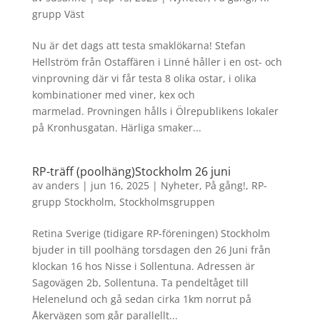
grupp Väst
Nu är det dags att testa smaklökarna! Stefan
Hellström från Ostaffären i Linné håller i en ost- och
vinprovning där vi får testa 8 olika ostar, i olika
kombinationer med viner, kex och
marmelad. Provningen hålls i Ölrepublikens lokaler
på Kronhusgatan. Härliga smaker...
RP-träff (poolhäng)Stockholm 26 juni
av
anders
|
jun 16, 2025
|
Nyheter
,
På gång!
,
RP-
grupp Stockholm
,
Stockholmsgruppen
Retina Sverige (tidigare RP-föreningen) Stockholm
bjuder in till poolhäng torsdagen den 26 Juni från
klockan 16 hos Nisse i Sollentuna. Adressen är
Sagovägen 2b, Sollentuna. Ta pendeltåget till
Helenelund och gå sedan cirka 1km norrut på
Åkervägen som går parallellt...