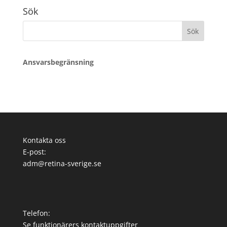
Sök
Sök
efter:
Ansvarsbegränsning
Kontakta oss
E-post:
adm@retina-sverige.se
Telefon:
Se funktionärers kontaktuppgifter