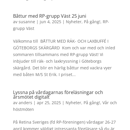
Båttur med RP-grupp Väst 25 juni
av
susanne
|
jun 4, 2025
|
Nyheter
,
På gång!
,
RP-
grupp Väst
Välkomna till BÅTTUR MED RÄK- OCH LAXBUFFÉ I
GÖTEBORGS SKÄRGÅRD Kom och var med och inled
sommaren tillsammans med RP-grupp Väst! Vi
inbjuder till räk- och laxkryssning i Göteborgs
skärgård. Det blir en härlig båt­tur med vackra vyer
med båten M/S St Erik. I priset...
Lyssna på vårdagarnas föreläsningar och
årsmötet digitalt
av
anders
|
apr 25, 2025
|
Nyheter
,
På gång!
,
Vår och
höstmöten
På Retina Sveriges (fd RP-föreningen) vårdagar 26-27
april kommer väldigt intressanta föreläsare så du är