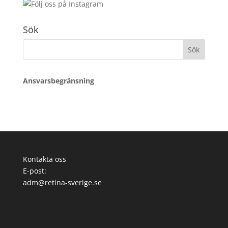
Sök
Sök
efter:
Ansvarsbegränsning
Kontakta oss
E-post:
adm@retina-sverige.se