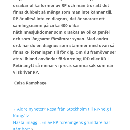
orsakar olika former av RP och man tror att det
finns dubbelt så många som man inte känner till.
RP är alltså inte en diagnos, det är snarare ett
samlingsnamn på cirka 400 olika
näthinnesjukdomar som orsakas av olika genfel
och som långsamt försämrar synen. Med andra
ord: har du en diagnos som stämmer med ovan så
finns RP föreningen till för dig. Om du framöver ser
att vi ibland använder förkortning IRD eller RD i
Retinanytt så menar vi precis samma sak som när
vi skriver RP.
Caisa Ramshage
←Äldre nyheter
«
Resa från Stockholm till RP-helg i
Kungälv
Nästa inlägg→
En av RP-föreningens grundare har
gått bort
»