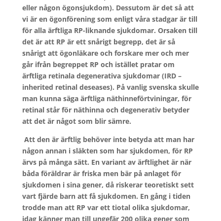
eller någon ögonsjukdom). Dessutom är det så att
vi är en ögonförening som enligt våra stadgar är till
för alla ärftliga RP-liknande sjukdomar. Orsaken till
det är att RP är ett snårigt begrepp, det är så
snårigt att ögonläkare och forskare mer och mer
går ifrån begreppet RP och istället pratar om
ärftliga retinala degenerativa sjukdomar (IRD –
inherited retinal deseases). På vanlig svenska skulle
man kunna säga ärftliga näthinneförtviningar, för
retinal står för näthinna och degenerativ betyder
att det är något som blir sämre.
Att den är ärftlig behöver inte betyda att man har
någon annan i släkten som har sjukdomen, för RP
ärvs på många sätt. En variant av ärftlighet är när
båda föräldrar är friska men bär på anlaget för
sjukdomen i sina gener, då riskerar teoretiskt sett
vart fjärde barn att få sjukdomen. En gång i tiden
trodde man att RP var ett tiotal olika sjukdomar,
idag känner man till ungefär 200 olika gener som