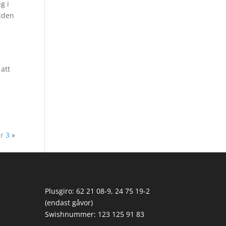
g i
tiden
 att
r 3
»
Plusgiro: 62 21 08-9, 24 75 19-2
(endast gåvor)
Swishnummer: 123 125 91 83