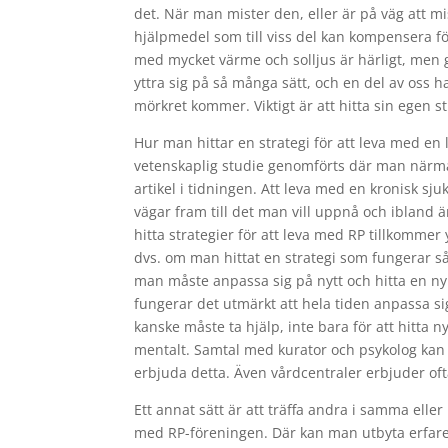
det. När man mister den, eller är på väg att m
hjälpmedel som till viss del kan kompensera f
med mycket värme och solljus är härligt, men g
yttra sig på så många sätt, och en del av oss h
mörkret kommer. Viktigt är att hitta sin egen str
Hur man hittar en strategi för att leva med e
vetenskaplig studie genomförts där man närmar
artikel i tidningen. Att leva med en kronisk sj
vägar fram till det man vill uppnå och ibland ä
hitta strategier för att leva med RP tillkommer
dvs. om man hittat en strategi som fungerar s
man måste anpassa sig på nytt och hitta en ny
fungerar det utmärkt att hela tiden anpassa si
kanske måste ta hjälp, inte bara för att hitta 
mentalt. Samtal med kurator och psykolog kan
erbjuda detta. Även vårdcentraler erbjuder oft
Ett annat sätt är att träffa andra i samma elle
med RP-föreningen. Där kan man utbyta erfarenh