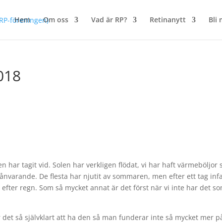
Hem
Om oss
Vad är RP?
Retinanytt
Bli
018
 har tagit vid. Solen har verkligen flödat, vi har haft värmeböljor
frånvarande. De flesta har njutit av sommaren, men efter ett tag in
efter regn. Som så mycket annat är det först när vi inte har det so
det så självklart att ha den så man funderar inte så mycket mer p