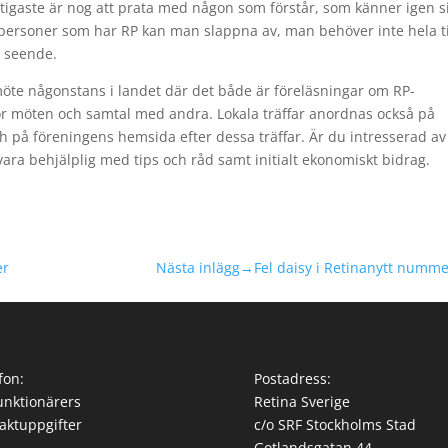
tigaste är nog att prata med någon som förstår, som känner igen si
 personer som har RP kan man slappna av, man behöver inte hela 
t seende.
öte någonstans i landet där det både är föreläsningar om RP-
för möten och samtal med andra. Lokala träffar anordnas också på
och på föreningens hemsida efter dessa träffar. Är du intresserad av
vara behjälplig med tips och råd samt initialt ekonomiskt bidrag.
er
Nästa inlägg→
Fel daisy i Retinanytt numme
fon:
Postadress:
unktionärers
Retina Sverige
aktuppgifter
c/o SRF Stockholms Stad
Gotlandsgatan 44