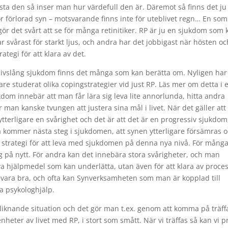
ista den så inser man hur värdefull den är. Däremot så finns det ju
ör förlorad syn – motsvarande finns inte för uteblivet regn… En so
ör det svårt att se för många retinitiker. RP är ju en sjukdom som 
ar svårast för starkt ljus, och andra har det jobbigast när hösten oc
ategi för att klara av det.
n livslång sjukdom finns det många som kan berätta om. Nyligen har
e studerat olika copingstrategier vid just RP. Läs mer om detta i 
ukdom innebär att man får lära sig leva lite annorlunda, hitta andra
r man kanske tvungen att justera sina mål i livet. När det gäller att
 ytterligare en svårighet och det är att det är en progressiv sjukdom
å kommer nästa steg i sjukdomen, att synen ytterligare försämras 
 strategi för att leva med sjukdomen på denna nya nivå. För mång
g på nytt. För andra kan det innebära stora svårigheter, och man
nya hjälpmedel som kan underlätta, utan även för att klara av proce
 vara bra, och ofta kan Synverksamheten som man är kopplad till
a psykologhjälp.
r liknande situation och det gör man t.ex. genom att komma på träff
eter av livet med RP, i stort som smått. När vi träffas så kan vi p