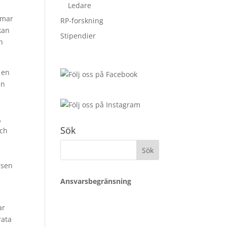
Ledare
mmar
RP-forskning
kan
Stipendier
h
 en
en
,
Sök
och
a
Sök
efter:
ssen
Ansvarsbegränsning
ar
rata