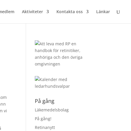
 medlem
Aktiviteter
Kontakta oss
Länkar
 som
På gång
fann
Läkemedelsbolag
m vi
På gång!
Retinanytt
å