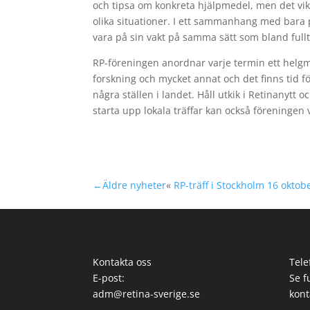
och tipsa om konkreta hjälpmedel, men det vik
olika situationer. I ett sammanhang med bara
vara på sin vakt på samma sätt som bland full
RP-föreningen anordnar varje termin ett helgm
forskning och mycket annat och det finns tid 
några ställen i landet. Håll utkik i Retinanytt 
starta upp lokala träffar kan också föreningen 
←Äldre nyheter
«
RP-träff i Stockholm 16 oktob
Kontakta oss
Tele
E-post:
Se f
adm@retina-sverige.se
kont