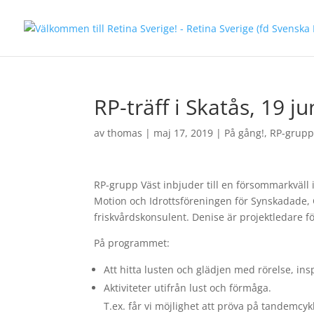
RP-träff i Skatås, 19 ju
av
thomas
|
maj 17, 2019
|
På gång!
,
RP-grupp
RP-grupp Väst inbjuder till en försommarkväll
Motion och Idrottsföreningen för Synskadade,
friskvårdskonsulent. Denise är projektledare f
På programmet:
Att hitta lusten och glädjen med rörelse, i
Aktiviteter utifrån lust och förmåga.
T.ex. får vi möjlighet att pröva på tandemc