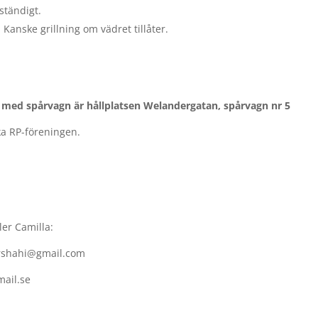
ständigt.
 Kanske grillning om vädret tillåter.
ed spårvagn är hållplatsen Welandergatan, spårvagn nr 5
a RP-föreningen.
ler Camilla:
irshahi@gmail.com
mail.se