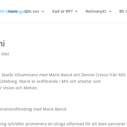
Hem
Om oss
Vad är RP?
Retinanytt
Bli
ni
 Väst
 i Skatås tillsammans med Marie Banck och Denise Cresso från MIS 
 Göteborg. Marie är ordförande i MIS och arbetar som
ör Vision och Motion.
nspirationsföredrag med Marie Banck
ykling och/eller promenera en slinga utformad för att även persone