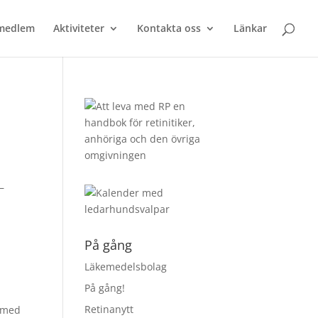
 medlem
Aktiviteter
Kontakta oss
Länkar
–
På gång
Läkemedelsbolag
På gång!
Retinanytt
r med