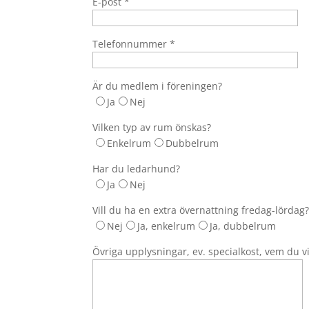
E-post *
Telefonnummer *
Är du medlem i föreningen?
Ja
Nej
Vilken typ av rum önskas?
Enkelrum
Dubbelrum
Har du ledarhund?
Ja
Nej
Vill du ha en extra övernattning fredag-lördag
Nej
Ja, enkelrum
Ja, dubbelrum
Övriga upplysningar, ev. specialkost, vem du 