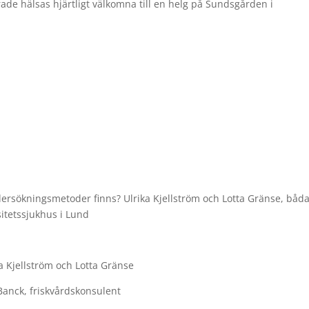
de hälsas hjärtligt välkomna till en helg på Sundsgården i
dersökningsmetoder finns? Ulrika Kjellström och Lotta Gränse, båd
itetssjukhus i Lund
 Kjellström och Lotta Gränse
 Banck, friskvårdskonsulent