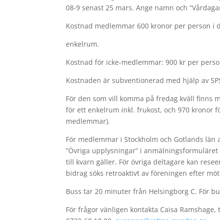
08-9 senast 25 mars. Ange namn och “Vårdagar” 
Kostnad medlemmar 600 kronor per person i d
enkelrum.
Kostnad för icke-medlemmar: 900 kr per perso
Kostnaden är subventionerad med hjälp av S
För den som vill komma på fredag kväll finns m
för ett enkelrum inkl. frukost, och 970 krono
medlemmar).
För medlemmar i Stockholm och Gotlands län a
”Övriga upplysningar” i anmälningsformuläret o
till kvarn gäller. För övriga deltagare kan rese
bidrag söks retroaktivt av föreningen efter möt
Buss tar 20 minuter från Helsingborg C. För bu
För frågor vänligen kontakta Caisa Ramshage, t