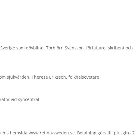
verige som dövblind. Torbjörn Svensson, författare, skribent och
m sjukvården. Therese Eriksson, folkhälsovetare
ator vid syncentral
gens hemsida www.retina-sweden.se. Betalning görs till plusgiro 6