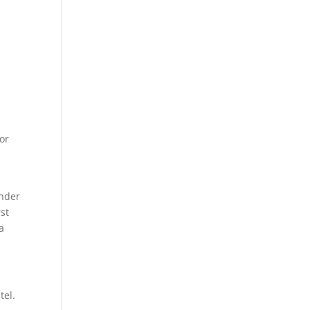
nor
under
st
a
tel.