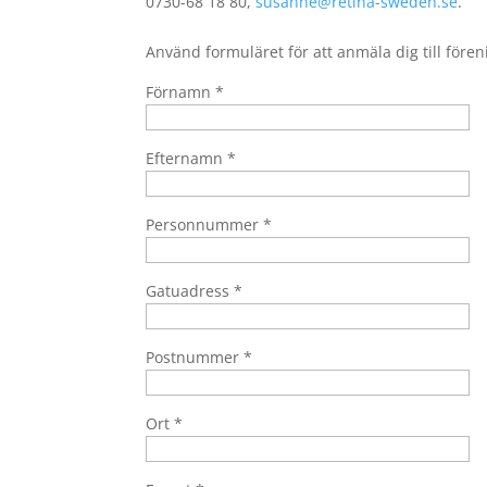
0730-68 18 80,
susanne@retina-sweden.se
.
Använd formuläret för att anmäla dig till före
Förnamn *
Efternamn *
Personnummer *
Gatuadress *
Postnummer *
Ort *