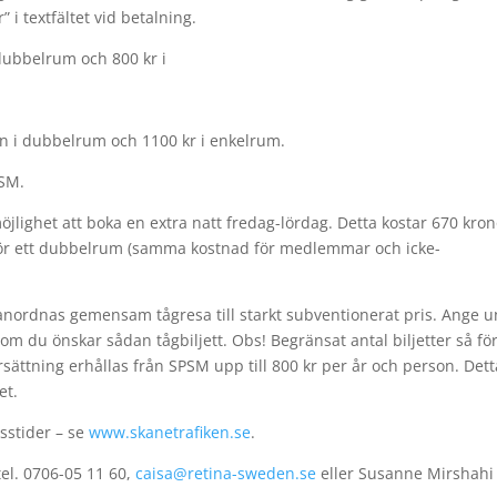
i textfältet vid betalning.
ubbelrum och 800 kr i
n i dubbelrum och 1100 kr i enkelrum.
PSM.
öjlighet att boka en extra natt fredag-lördag. Detta kostar 670 kro
r för ett dubbelrum (samma kostnad för medlemmar och icke-
nordnas gemensam tågresa till starkt subventionerat pris. Ange 
m du önskar sådan tågbiljett. Obs! Begränsat antal biljetter så för
ersättning erhållas från SPSM upp till 800 kr per år och person. Dett
et.
sstider – se
www.skanetrafiken.se
.
el. 0706-05 11 60,
caisa@retina-sweden.se
eller Susanne Mirshahi 