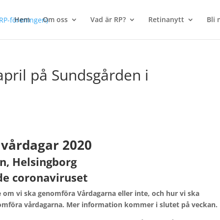
Hem
Om oss
Vad är RP?
Retinanytt
Bli
april på Sundsgården i
 vårdagar 2020
n, Helsingborg
de coronaviruset
se om vi ska genomföra Vårdagarna eller inte, och hur vi ska
omföra vårdagarna. Mer information kommer i slutet på veckan.