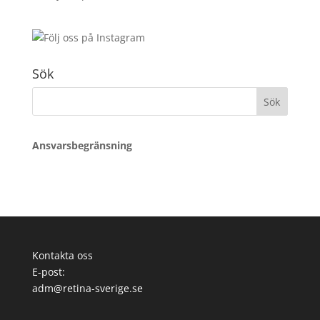
Sök
Sök
efter:
Ansvarsbegränsning
Kontakta oss
E-post:
adm@retina-sverige.se