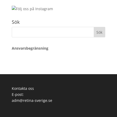
Sök
Sök
efter:
Ansvarsbegränsning
Kontakta oss
E-post:
adm@retina-sverige.se