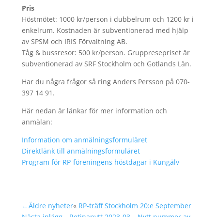
Pris
Höstmötet: 1000 kr/person i dubbelrum och 1200 kr i
enkelrum. Kostnaden är subventionerad med hjälp
av SPSM och IRIS Förvaltning AB.
Tåg & bussresor: 500 kr/person. Gruppresepriset är
subventionerad av SRF Stockholm och Gotlands Län.
Har du några frågor så ring Anders Persson på 070-
397 14 91.
Här nedan är länkar för mer information och
anmälan:
Information om anmälningsformuläret
Direktlänk till anmälningsformuläret
Program för RP-föreningens höstdagar i Kungälv
←Äldre nyheter
«
RP-träff Stockholm 20:e September
Nästa inlägg→
Retinanytt 2023-03 – Nytt nummer av