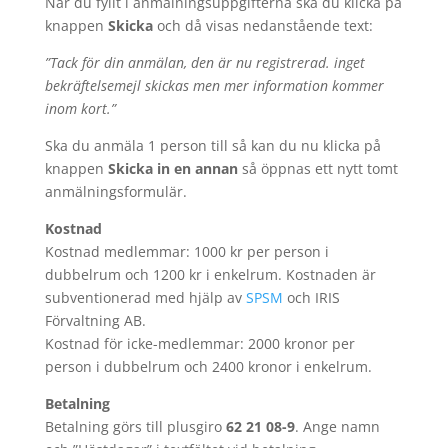
När du fyllt i anmälningsuppgifterna ska du klicka på
knappen
Skicka
och då visas nedanstående text:
”Tack för din anmälan, den är nu registrerad. inget
bekräftelsemejl skickas men mer information kommer
inom kort.”
Ska du anmäla 1 person till så kan du nu klicka på
knappen
Skicka in en annan
så öppnas ett nytt tomt
anmälningsformulär.
Kostnad
Kostnad medlemmar: 1000 kr per person i
dubbelrum och 1200 kr i enkelrum. Kostnaden är
subventionerad med hjälp av
SPSM
och IRIS
Förvaltning AB.
Kostnad för icke-medlemmar: 2000 kronor per
person i dubbelrum och 2400 kronor i enkelrum.
Betalning
Betalning görs till plusgiro
62 21 08-9
. Ange namn