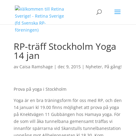
RP-träff Stockholm Yoga
14 jan
av
Caisa Ramshage
|
dec 9, 2015
|
Nyheter
,
På gång!
Prova på yoga i Stockholm
Yoga är en bra träningsform för oss med RP, och den
14 januari kl 19.00 finns möjlighet att prova på yoga
på Knektvägen 11 Gubbängen hos Hamaya yoga. För
de som vill åka tunnelbana gemensamt träffas vi
innanför spärrarna vid Skanstulls tunnelbanestation
uppgång mot Allhelgonagatan kl 18.30. Kom